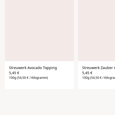
Versand
Kostenlose Lieferung ab 35€ nach Deutschland.
Geschätzte Lieferzeit: 2-4 Werktage.
Streuwerk Avocado Topping
Streuwerk Zauber
5,45 €
5,45 €
100g
(54,50 € / Kilogramm)
100g
(54,50 € / Kilog