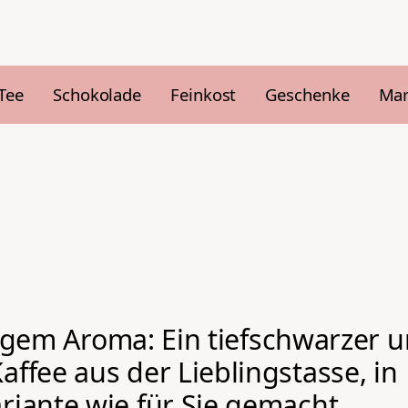
Tee
Schokolade
Feinkost
Geschenke
Ma
tigem Aroma: Ein tiefschwarzer 
fee aus der Lieblingstasse, in
iante wie für Sie gemacht.