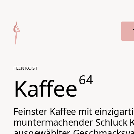
Zum Hauptmenü springen
FEINKOST
64
Kaffee
Feinster Kaffee mit einzigar
muntermachender Schluck Kaf
ausgewählter Geschmacksvar