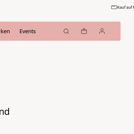
Kauf auf Rech
rken
Events
und