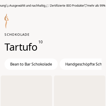
Zum Hauptmenü springen
ng
Ausgewählt und nachhaltig
Zertifizierte BIO Produkte
mehr als 99% pos
SCHOKOLADE
10
Tartufo
Bean to Bar Schokolade
Handgeschöpfte Schok