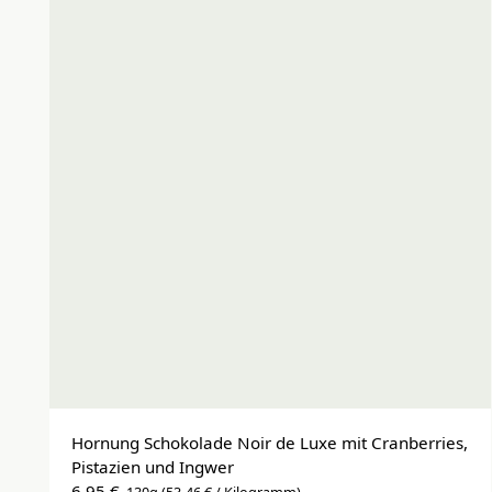
Hornung Schokolade Noir de Luxe mit Cranberries, 
Pistazien und Ingwer
6,95 €
130g
(53,46 € / Kilogramm)