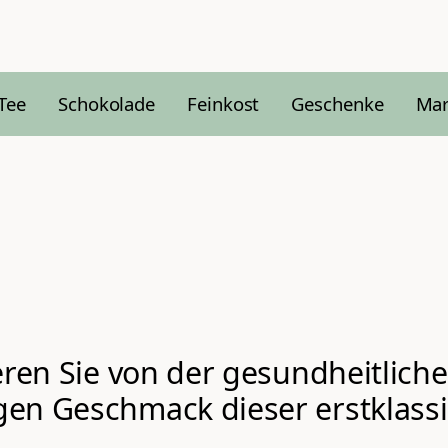
Tee
Schokolade
Feinkost
Geschenke
Ma
eren Sie von der gesundheitlich
gen Geschmack dieser erstklass