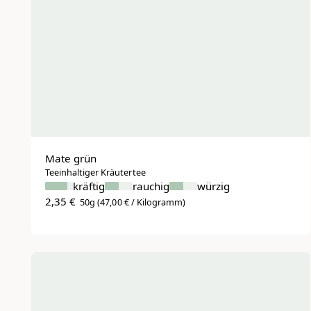
Anbau
Bio Kräutertee
Sortieren nach
Niedrigster Preis
Höchster Preis
Mate grün
Teeinhaltiger Kräutertee
Beliebt
kräftig
rauchig
würzig
Geschmacksrichtungen
2,35 €
50g
(47,00 € / Kilogramm)
Würzig
Rauchig
Kräftig
Erdig