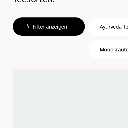
Filter anzeigen
Ayurveda T
Monokräute
Aromatisiert
Aromatisierter
Kräutertee
Kräutertee
ohne Aroma