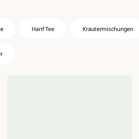
ee
Hanf Tee
Kräutermischungen
r