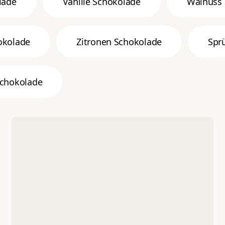
lade
Vanille Schokolade
Walnuss 
okolade
Zitronen Schokolade
Spr
Schokolade