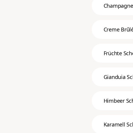
Champagner
Creme Brûl
Früchte Sch
Gianduia S
Himbeer Sc
Karamell S