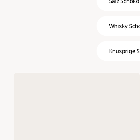
Salz Schoko
Whisky Sch
Knusprige 
Sortieren 
nach
Niedrigster
Preis
Höchster
Preis