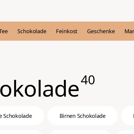
Tee
Schokolade
Feinkost
Geschenke
Ma
40
hokolade
e Schokolade
Birnen Schokolade