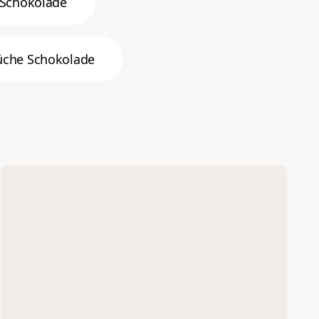
Schokolade
üche Schokolade