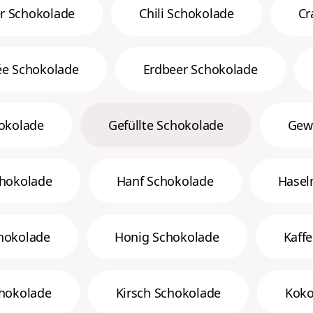
 Schokolade
Chili Schokolade
Cr
ée Schokolade
Erdbeer Schokolade
okolade
Gefüllte Schokolade
Gew
chokolade
Hanf Schokolade
Hasel
hokolade
Honig Schokolade
Kaff
chokolade
Kirsch Schokolade
Koko