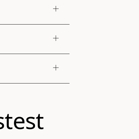
htstee
erung ab 35€ nach
test
rzeit: 2-4 Werktage.