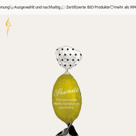
Zum Hauptmenü springen
ung
Ausgewählt und nachhaltig
Zertifizierte BIO Produkte
mehr als 99% p