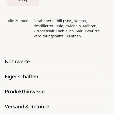
Alle Zutaten:
8 Habanero Chili (24%), Wasser,
destillierter Essig, Zwiebeln, Möhren,
Zitronensaft Knoblauch, Salz, Gewürze,
Verdickungsmittel: Xanthan.
Nährwerte
Eigenschaften
Durchschnittliche Nährwerte pro 100g
Brennwert
125,60 kJ / 30,00 kcal
Produkthinweise
Eigenschaften
Fett
0,0g
Produktart
Saucen
Allergenhinweise
Versand & Retoure
davon gesättigte
0,10g
Fettsäuren
Mögliche Allergene: Schwefeldioxid u. Sulfite(SO2) von mehr als 10mg