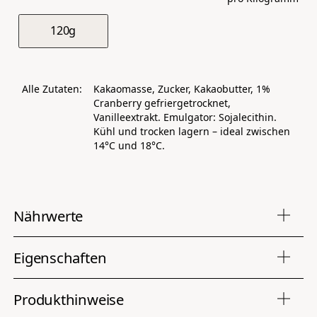
120g
Alle Zutaten:
Kakaomasse, Zucker, Kakaobutter, 1%
Cranberry gefriergetrocknet,
Vanilleextrakt. Emulgator: Sojalecithin.
Kühl und trocken lagern – ideal zwischen
14°C und 18°C.
Nährwerte
Eigenschaften
Durchschnittliche Nährwerte pro 100
Energie
574kcal / 2411kJ
Produkthinweise
Eigenschaften
Fett
42 g