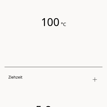
100
°C
Ziehzeit