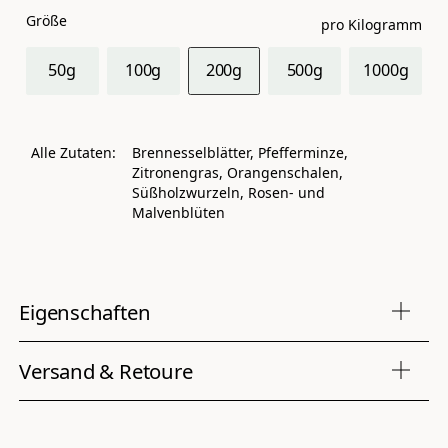
Größe
pro Kilogramm
50g
100g
200g
500g
1000g
Alle Zutaten:
Brennesselblätter, Pfefferminze,
Zitronengras, Orangenschalen,
Süßholzwurzeln, Rosen- und
Malvenblüten
Eigenschaften
Versand & Retoure
Eigenschaften
Produktart
Kräutertee
Retoure