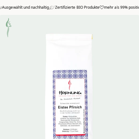
Zum Hauptmenü springen
ewählt und nachhaltig
Zertifizierte BIO Produkte
mehr als 99% positive Be