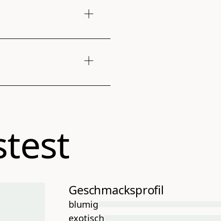
erung ab 35€ nach
test
rzeit: 2-4 Werktage.
Geschmacksprofil
blumig
exotisch